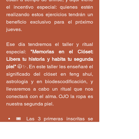
el incentivo especial: quienes estén 
realizando estos ejercicios tendrán un 
beneficio exclusivo para el próximo 
jueves.
Ese día tendremos el taller y ritual 
especial: 
"Memorias en el Clóset: 
Libera tu historia y habita tu segunda 
piel"
 🧥✨. En este taller les enseñaré el 
significado del clóset en feng shui, 
astrología y en biodescodificación, y 
llevaremos a cabo un ritual que nos 
conectará con el alma. OJO la ropa es 
nuestra segunda piel.
🎟️ Las 3 primeras inscritas se 
llevan el cupo 
GRATIS
 (¡@Juliana 
Bravo ya tienes el tuyo asegurado! 