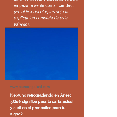
empezar a sentir con sinceridad. 
(En el link del blog les dejé la 
explicación completa de este 
tránsito).
www.astroangelical.com
Neptuno retrogradando en Aries:
¿Qué significa para tu carta astral
y cuál es el pronóstico para tu
signo?