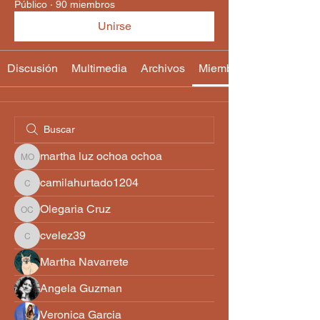
Público
·
90 miembros
Unirse
Discusión
Multimedia
Archivos
Miembros
martha luz ochoa ochoa
martha luz ochoa ochoa
camilahurtado1204
camilahurtado1204
Olegaria Cruz
Olegaria Cruz
cvelez39
cvelez39
Martha Navarrete
Angela Guzman
Veronica Garcia