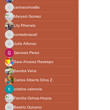
carlosochoa8a
carlosochoa8a
Marysol Gomez
Lily Rhenals
contadoracali
contadoracali
Julie Alfonso
Julie Alfonso
Genesis Perez
Sara Alvarez Restrepo
Sandra Veira
Carlos Alberto Silva Z.
cristina valencia
Familia Ochoa-Hoyos
Beatriz Quiceno
Beatriz Quiceno