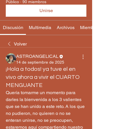
Público
·
90 miembros
Unirse
Discusión
Multimedia
Archivos
Miembros
Volver
ASTROANGELICAL
14 de septiembre de 2025
¡Hola a todos! ya tuve el en
vivo ahora a vivir el CUARTO
MENGUANTE
Quería tomarme un momento para 
darles la bienvenida a los 3 valientes 
que se han unido a este reto. A los que 
no pudieron, no quieren o no se 
enteran unirse, no se preocupen, 
estaremos aquí compartiendo nuestro 