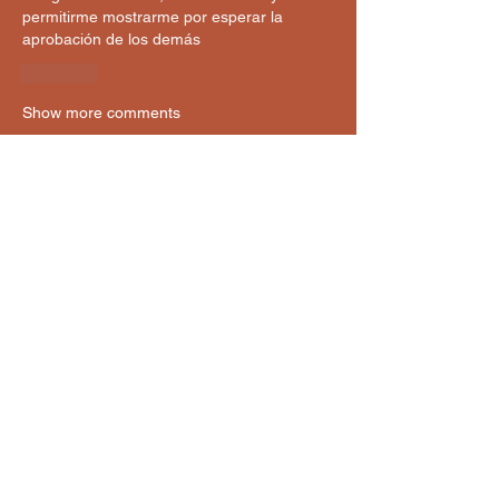
permitirme mostrarme por esperar la 
aprobación de los demás 
Like
Show more comments
Acerca de
¡Te damos la bienvenida al grupo!
Puedes conectarte con otro
...
Leer más
Miembros
martha luz ochoa ochoa
Seguir
martha luz ochoa ochoa
camilahurtado1204
Seguir
camilahurtado1204
Olegaria Cruz
Seguir
Olegaria Cruz
cvelez39
Seguir
cvelez39