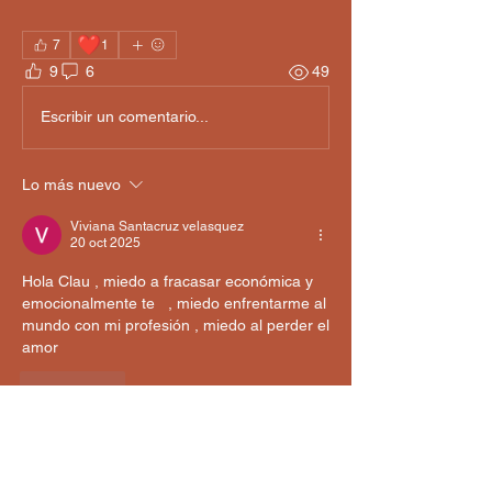
❤️
7
1
9
6
49
Escribir un comentario...
Lo más nuevo
Viviana Santacruz velasquez
20 oct 2025
Hola Clau , miedo a fracasar económica y 
emocionalmente te   , miedo enfrentarme al 
mundo con mi profesión , miedo al perder el 
amor 
Me gusta
Mostrar más respuestas
Ver más comentarios