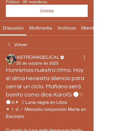
Público
·
90 miembros
Unirse
Discusión
Multimedia
Archivos
Miembros
Volver
ASTROANGELICAL
20 de octubre de 2025
Honremos nuestro ritmo. Hoy
el alma necesita silencio para
cerrar un ciclo. Mañana será
bonito como dice KarolG 🌑✨
🌑♎️✦ ☽ Luna negra en Libra
✦ ☿ ☌ ♂ Mercurio conjunción Marte en 
Escorpio
Cuando la luna está desapareciendo 