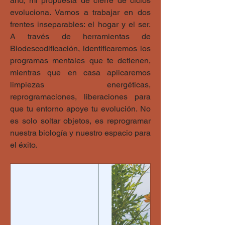
año, mi propuesta de cierre de ciclos 
evoluciona. Vamos a trabajar en dos 
frentes inseparables: el hogar y el ser. 
A través de herramientas de 
Biodescodificación, identificaremos los 
programas mentales que te detienen, 
mientras que en casa aplicaremos 
limpiezas energéticas, 
reprogramaciones, liberaciones para 
que tu entorno apoye tu evolución. No 
es solo soltar objetos, es reprogramar 
nuestra biología y nuestro espacio para 
el éxito.