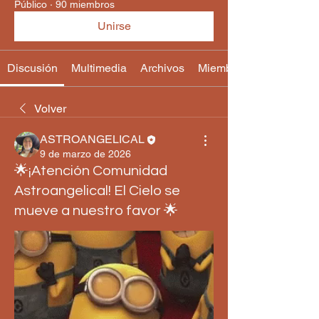
Público
·
90 miembros
Unirse
Discusión
Multimedia
Archivos
Miembros
Volver
ASTROANGELICAL
9 de marzo de 2026
🌟¡Atención Comunidad
Astroangelical! El Cielo se
mueve a nuestro favor 🌟