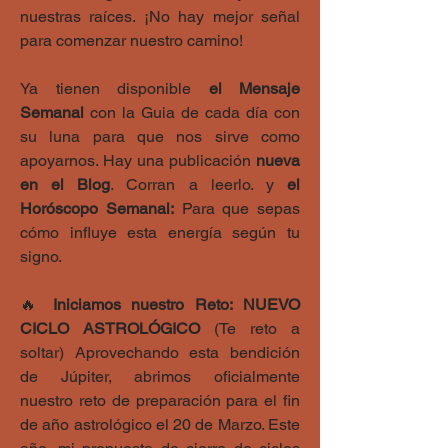
nuestras raíces. ¡No hay mejor señal 
para comenzar nuestro camino!
Ya tienen disponible 
el Mensaje 
Semanal
 con la Guia de cada día con 
su luna para que nos sirve como 
apoyarnos. Hay una publicación
 nueva 
en el Blog
. Corran a leerlo. y 
el 
Horóscopo Semanal:
 Para que sepas 
cómo influye esta energía según tu 
signo.
🔥 
Iniciamos nuestro Reto:
NUEVO 
CICLO ASTROLÓGICO
 (Te reto a 
soltar) Aprovechando esta bendición 
de Júpiter, abrimos oficialmente 
nuestro reto de preparación para el fin 
de año astrológico el 20 de Marzo. Este 