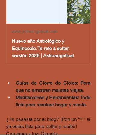
www.astroangelical.com
Nuevo año Astrológico y
Equinoccio. Te reto a soltar
versión 2026 | Astroangelical
Guías de Cierre de Ciclos: Para 
que no arrastren maletas viejas.
Meditaciones y Herramientas: Todo 
listo para resetear hogar y mente.
¿Ya pasaste por el blog? ¡Pon un "✨" si 
ya estás lista para soltar y recibir!
Con amor y luz, Claudia