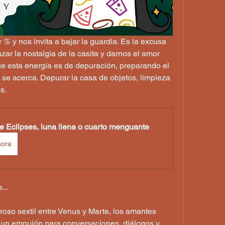
️ y nos invita a bajar la guardia. Es la excusa 
azar la nostalgia de la casita y darnos el amor 
e esta energía es de depuración, preparando el 
 se acerca. Depurar la casa de objetos, limpieza 
s.
e Eclipses, luna llena o cuarto menguante
hora
...
roso sextil entre Venus y Marte, los amantes 
un empujón para conversaciones, diálogos y, 