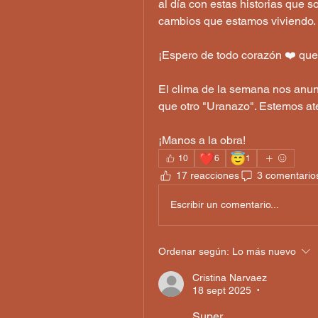
al día con estas historias que 
cambios que estamos viviendo.
¡Espero de todo corazón ❤️ que 
El clima de la semana nos anu
que otro "Uranazo". Estemos ate
¡Manos a la obra!
❤️
😇
10
6
1
17 reacciones
3 comentario
Escribir un comentario...
Ordenar según:
Lo más nuevo
Cristina Narvaez
18 sept 2025
•
Super