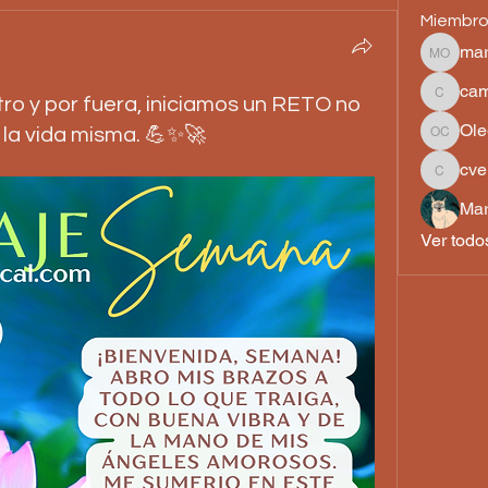
Miembr
mar
martha 
cam
o y por fuera, iniciamos un RETO no
camilah
Ole
 la vida misma. 💪✨🚀
Olegari
cve
cvelez3
Mar
Ver todo