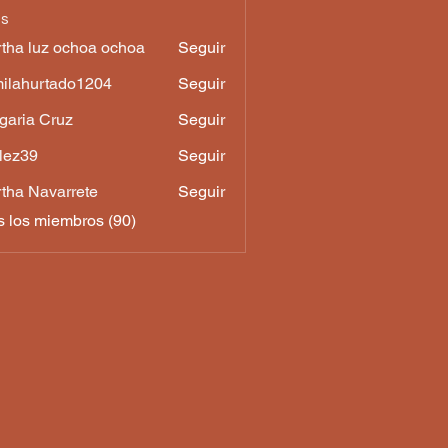
os
tha luz ochoa ochoa
Seguir
luz ochoa ochoa
ilahurtado1204
Seguir
urtado1204
garia Cruz
Seguir
a Cruz
lez39
Seguir
9
tha Navarrete
Seguir
s los miembros (90)