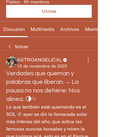
Público
·
90 miembros
Unirse
Discusión
Multimedia
Archivos
Miembros
Volver
ASTROANGELICAL
12 de noviembre de 2025
Verdades que queman y
palabras que liberan.→ La
pausa no nos detiene: Nos
alinea. 🌗✨
Lo que también está quemando es el 
SOL 🌞 ayer se dió la llamarada solar 
más intensa del año, que activa las 
famosas auroras boreales y miren la 
que tuvimos acá, esto es en el Parque 