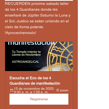
RECUERDEN próximo sabado taller 
de los 4 Guardianes donde les 
enseñaré de Júpiter Saturno la Luna y 
el Sol. Justico se estan uniendo en el 
cielo de forma potente. 
!Aprovechemoslo!
Escucha el Eco de los 4 
Guardianes de manifestación 
15 de noviembre de 2025, 
zoom
9:00 a. m. a 1:00 p. m.
Registrarse