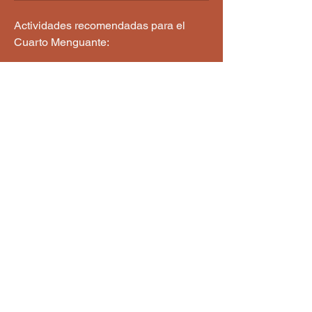
Actividades recomendadas para el 
Cuarto Menguante:
 ✦ Hacer limpieza energética y física. ✦ 
Soltar hábitos, vínculos o rutinas que 
ya cumplieron su ciclo. ✦ Reflexionar 
sobre los logros del mes y ajustar el 
rumbo. ✦ Practicar silencio o escritura 
introspectiva. ✦ Agradecer lo 
aprendido y descansar.
❤️
2
4
6
0
30
Write a comment...