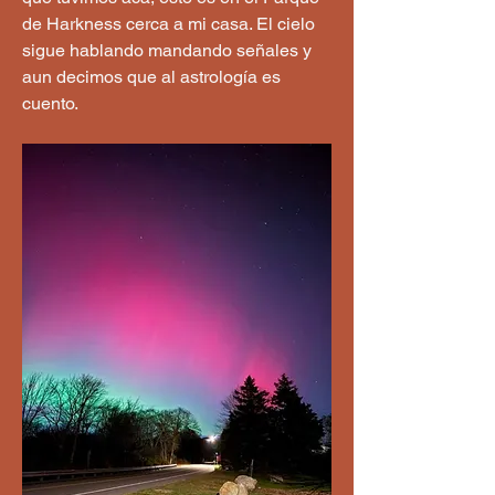
de Harkness cerca a mi casa. El cielo 
sigue hablando mandando señales y 
aun decimos que al astrología es 
cuento.