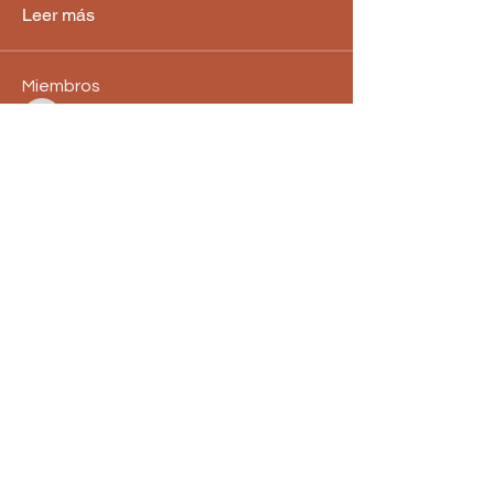
Leer más
Miembros
martha luz ochoa ochoa
Seguir
martha luz ochoa ochoa
camilahurtado1204
Seguir
camilahurtado1204
Olegaria Cruz
Seguir
Olegaria Cruz
cvelez39
Seguir
cvelez39
Martha Navarrete
Seguir
Ver todos los miembros (90)
Astroangelical