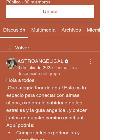
Público
·
90 miembros
Unirse
Discusión
Multimedia
Archivos
Miembros
Volver
ASTROANGELICAL
3 de julio de 2025
·
actualizó la
descripción del grupo.
Hola a todos,
¡Qué alegría tenerte aquí! Este es tu 
espacio para conectar con almas 
afines, explorar la sabiduría de las 
estrellas y la guía angelical, y crecer 
juntos en nuestro camino espiritual.
Aquí podrás:
Compartir tus experiencias y 