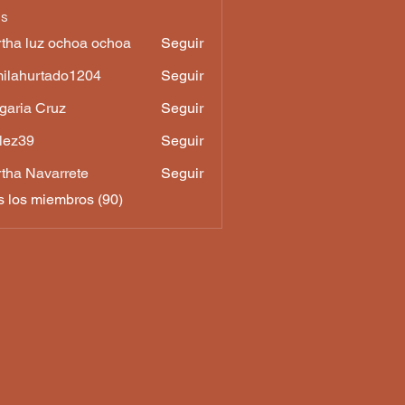
os
tha luz ochoa ochoa
Seguir
luz ochoa ochoa
ilahurtado1204
Seguir
urtado1204
garia Cruz
Seguir
a Cruz
lez39
Seguir
9
tha Navarrete
Seguir
s los miembros (90)