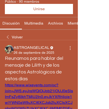
Público
·
90 miembros
Unirse
Discusión
Multimedia
Archivos
Miembros
Volver
ASTROANGELICAL
26 de septiembre de 2025
Reunamos para hablar del
mensaje de Lilith y de los
aspectos Astrológicos de
estos días
https://www.wixevents.com/oc?
join=JWS.eyJraWQiOiJpb21iOUJ0eSIs
ImFsZyI6IkhTMjU2In0.eyJkYXRhIjoie1
wiYWN0aW9uXCI6XCJqb2luXCIsXCJ
pbnN0YW5jZUlkXCI6XCJiM2M0ZGEy