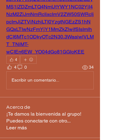
MS1lZDZmLTQ4NmUtYWY1NC02YjI4
NzM2ZjJmNmRcIixcImV2ZW50SWRcIj
pcImJjZTViNzhjLTI0YzgtNGEzZS1hN
GQxLTIwNzFmYjY1MmZkZlwifSIsImlh
dCI6MTc1ODkyOTc2N30.3WaaiwlVLM
T_TNiMT-
wCIEn6EW_YO04dGo81GGIoKEE
4
4
0
34
Escribir un comentario...
Acerca de
¡Te damos la bienvenida al grupo!
Puedes conectarte con otro
...
Leer más