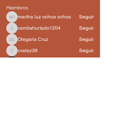
Miembros
martha luz ochoa ochoa
Seguir
martha luz ochoa ochoa
camilahurtado1204
Seguir
camilahurtado1204
Olegaria Cruz
Seguir
Olegaria Cruz
cvelez39
Seguir
cvelez39
Martha Navarrete
Seguir
Ver todos los miembros (90)
Astroangelical
1 860 333
3176
astroangelical@gmail.com