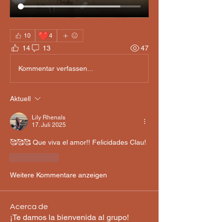
❤️
10
4
14
13
47
Kommentar verfassen...
Aktuell
Lily Rhenals
17. Juli 2025
🥰🥰🥰 Que viva el amor!! Felicidades Clau! 
Gefällt mir
Weitere Kommentare anzeigen
Acerca de
¡Te damos la bienvenida al grupo!