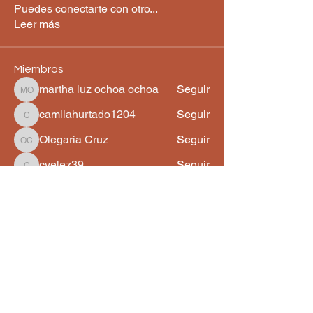
Puedes conectarte con otro
...
Leer más
Miembros
martha luz ochoa ochoa
Seguir
martha luz ochoa ochoa
camilahurtado1204
Seguir
camilahurtado1204
Olegaria Cruz
Seguir
Olegaria Cruz
cvelez39
Seguir
cvelez39
Martha Navarrete
Seguir
Ver todos los miembros (90)
Astroangelical