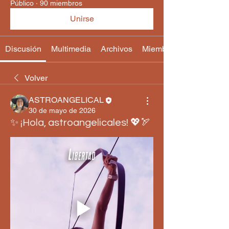
Público
·
90 miembros
Unirse
Discusión
Multimedia
Archivos
Miembros
Volver
ASTROANGELICAL
30 de mayo de 2026
✨ ¡Hola, astroangelicales! 💖🏹