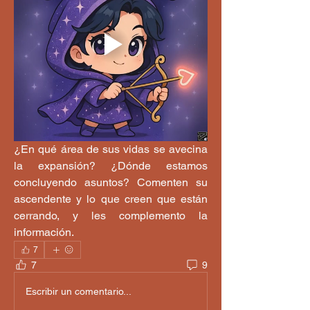
¿En qué área de sus vidas se avecina 
la expansión? ¿Dónde estamos 
concluyendo asuntos? Comenten su 
ascendente y lo que creen que están 
cerrando, y les complemento la 
información.
7
7
9
Escribir un comentario...