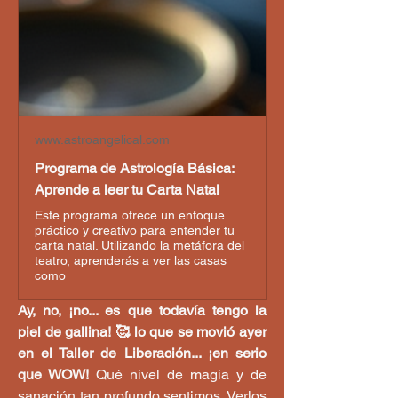
www.astroangelical.com
Programa de Astrología Básica:
Aprende a leer tu Carta Natal
Este programa ofrece un enfoque
práctico y creativo para entender tu
carta natal. Utilizando la metáfora del
teatro, aprenderás a ver las casas
como
Ay, no, ¡no... es que todavía tengo la 
piel de gallina! 🥰 lo que se movió ayer 
en el Taller de Liberación... ¡en serio 
que WOW! 
Qué nivel de magia y de 
sanación tan profundo sentimos. Verlos 