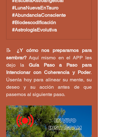
#EscuelaAstroangelical
#LunaNuevaEnTauro
#AbundanciaConsciente
#Biodescodificación
#AstrologíaEvolutiva
📝 
¿Y cómo nos preparamos para 
sembrar?
 Aquí mismo en el APP les 
dejo la 
Guía Paso a Paso para 
Intencionar con Coherencia y Poder
. 
Úsenla hoy para alinear su mente, su 
deseo y su acción antes de que 
pasemos al siguiente paso.