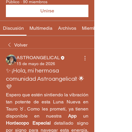
Público
·
90 miembros
Unirse
Discusión
Multimedia
Archivos
Miembros
Volver
ASTROANGELICAL
15 de mayo de 2026
✨ ¡Hola, mi hermosa
comunidad Astroangelical! 🌟
💜
Espero que estén sintiendo la vibración 
tan potente de esta Luna Nueva en 
Tauro ♉️. Como les prometí, ya tienen 
disponible en nuestra 
App
 un 
Horóscopo Especial
 detallado signo 
por signo para navegar esta energía, 