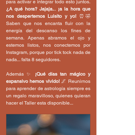
para activar e integrar todo esto juntos.
¿A qué hora? Jajaja.
.. 
¡a la hora que 
nos despertemos Luisito y yo!
 ⏰🤣 
Saben que nos encanta fluir con la 
energía del descanso los fines de 
semana. Apenas abramos el ojo y 
estemos listos, nos conectemos por 
Instagram, porque por tick tock nada de 
nada... falta 8 seguidores.
Además ✨ 
¡Qué días tan mágico y 
expansivo hemos vivido!
 🌌 Reunirnos 
para aprender de astrología siempre es 
un regalo maravilloso, quienes quieran 
hacer el Taller esta disponible... 