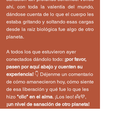
ahí, con toda la valentía del mundo, 
dándose cuenta de lo que el cuerpo les 
estaba gritando y soltando esas cargas 
desde la raíz biológica fue algo de otro 
planeta.
A todos los que estuvieron ayer 
conectados dándolo todo: 
¡por favor, 
pasen por aquí abajo y cuenten su 
experiencia!
 👇 Déjenme un comentario 
de cómo amanecieron hoy, cómo siente 
de esa liberación y qué fue lo que les 
hizo 
"clic" en el alma
. ¡Los leo! 👼💜,
¡un nivel de sanación de otro planeta! 
¡WOW!
  ¡Su testimonio es la luz que 
inspira a otros a sanar! 👼💜
¡Vayan a revisar la app, preparen sus 