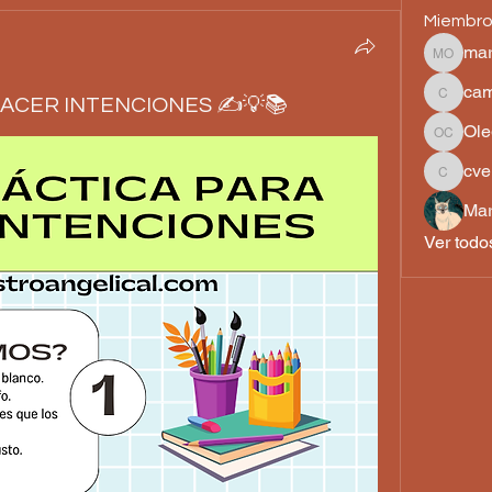
Miembr
mar
martha 
cam
HACER INTENCIONES ✍️💡📚
camilah
Ole
Olegari
cve
cvelez3
Mar
Ver todo