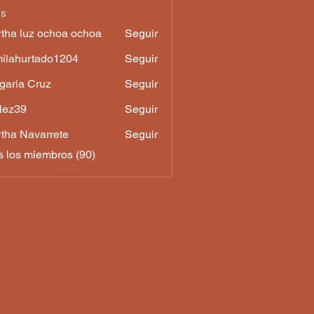
os
tha luz ochoa ochoa
Seguir
luz ochoa ochoa
ilahurtado1204
Seguir
urtado1204
garia Cruz
Seguir
a Cruz
lez39
Seguir
9
tha Navarrete
Seguir
s los miembros (90)