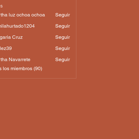
os
tha luz ochoa ochoa
Seguir
luz ochoa ochoa
ilahurtado1204
Seguir
urtado1204
garia Cruz
Seguir
a Cruz
lez39
Seguir
9
tha Navarrete
Seguir
s los miembros (90)