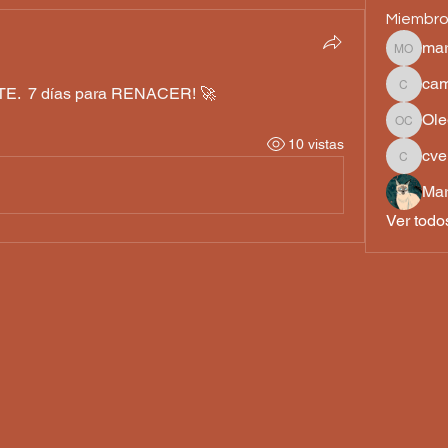
Miembr
mar
martha 
cam
.  7 días para RENACER! 🚀
camilah
Ole
Olegari
10 vistas
cve
cvelez3
Mar
Ver todo