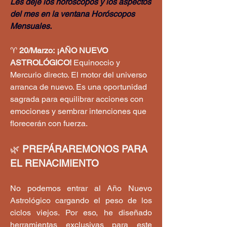
Les deje los horóscopos y los aspectos 
del mes en la ventana Horóscopos 
Mensuales.
♈ 
20/Marzo:
¡AÑO NUEVO 
ASTROLÓGICO!
 Equinoccio y 
Mercurio directo. El motor del universo 
arranca de nuevo. Es una oportunidad 
sagrada para equilibrar acciones con 
emociones y sembrar intenciones que 
florecerán con fuerza.
🌿
 PREPÁRAREMONOS PARA 
EL RENACIMIENTO
No podemos entrar al Año Nuevo 
Astrológico cargando el peso de los 
ciclos viejos. Por eso, he diseñado 
herramientas exclusivas para este 