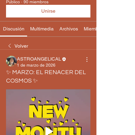
Público
·
90 miembros
Unirse
Discusión
Multimedia
Archivos
Miembros
Volver
ASTROANGELICAL
1 de marzo de 2026
✨ MARZO: EL RENACER DEL
COSMOS ✨