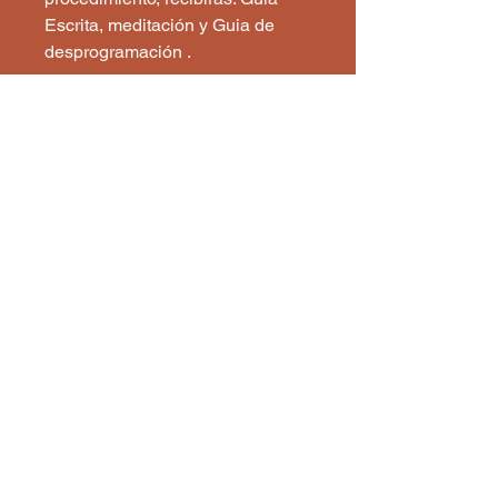
Escrita, meditación y Guia de
desprogramación .
Astroangelical
1 860 333
3176
astroangelical@gmail.com
Política de Privacidad
Declaración de Accesibilidad
Términos y Condiciones