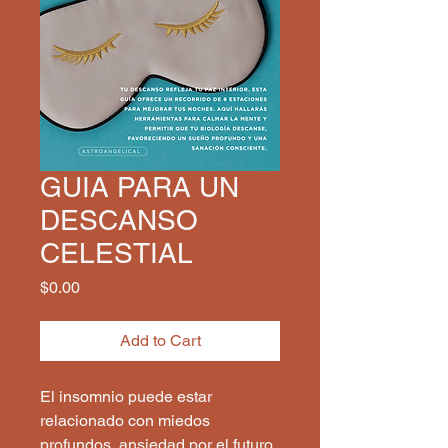
GUIA PARA UN
DESCANSO
CELESTIAL
Price
$0.00
Add to Cart
El insomnio puede estar
relacionado con miedos
profundos, ansiedad por el futuro