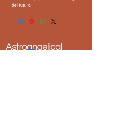
del futuro.
Astroangelical
1 860 333
3176
astroangelical@gmail.com
Política de Privacidad
Declaración de Accesibilidad
Términos y Condiciones
Política de Reembolso