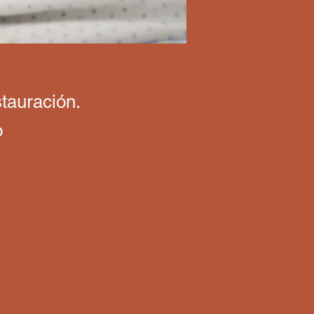
stauración.
o