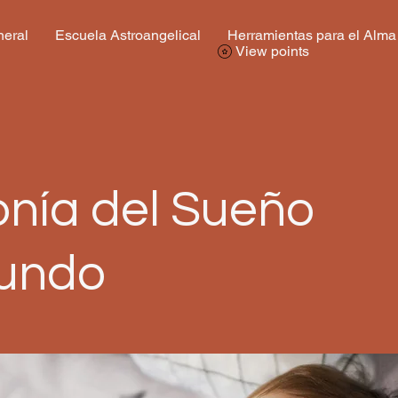
eral
Escuela Astroangelical
Herramientas para el Alma
View points
onía del Sueño
fundo