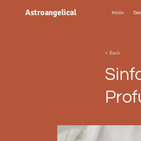
Astroangelical
Inicio
Gen
< Back
Sinf
Pro