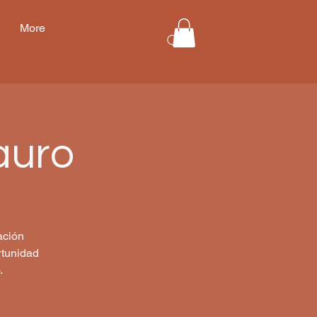
More
auro
ación
rtunidad
.