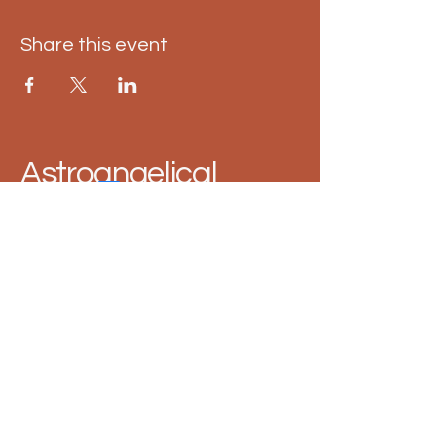
Share this event
Astroangelical
1 860 333
3176
astroangelical@gmail.com
Política de Privacidad
Declaración de Accesibilidad
Términos y Condiciones
Política de Reembolso