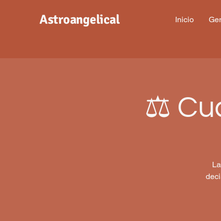
Astroangelical
Inicio
Gen
⚖️ Cu
La
deci