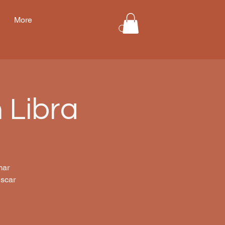
More
 Libra
mar
uscar