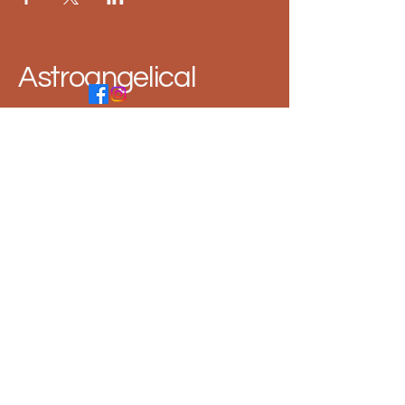
Astroangelical
1 860 333
3176
astroangelical@gmail.com
Política de Privacidad
Declaración de Accesibilidad
Términos y Condiciones
Política de Reembolso
Política de Envío
© 2035 by Astroangelical.
Powered and secured by
Wix