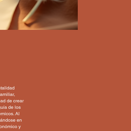
ntalidad
amiliar,
dad de crear
guía de los
émicos. Al
asándose en
conómico y