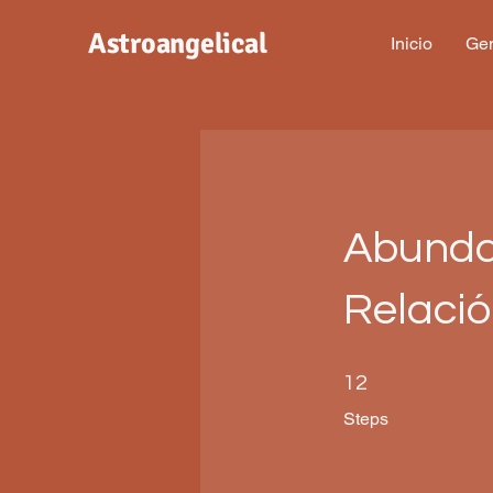
Astroangelical
Inicio
Gen
Abundan
Relació
12 Steps
12
Steps