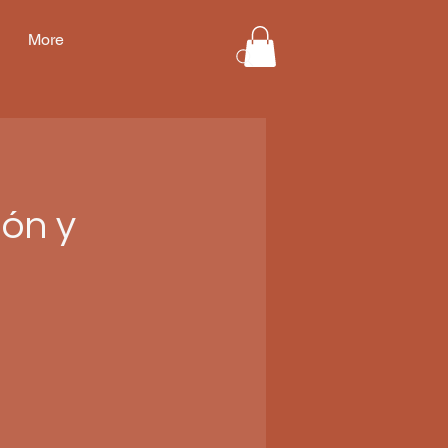
More
ón y