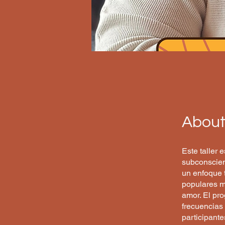
Abou
Este taller 
subconscien
un enfoque t
populares mo
amor. El pro
frecuencias 
participante