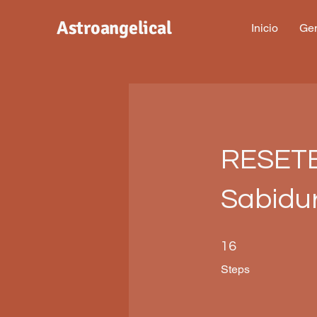
Astroangelical
Inicio
Gen
RESETE
Sabidur
16 Steps
16
Steps