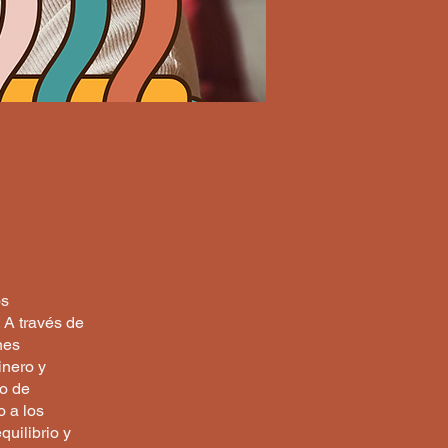
os
 A través de
nes
inero y
so de
o a los
quilibrio y