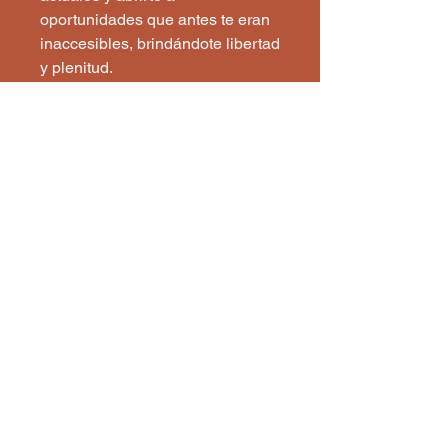
oportunidades que antes te eran
inaccesibles, brindándote libertad
y plenitud.
Astroangelical
1 860 333
3176
astroangelical@gmail.com
Política de Privacidad
Declaración de Accesibilidad