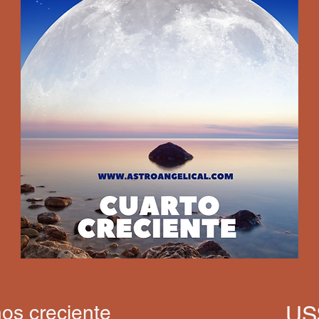
os creciente
US