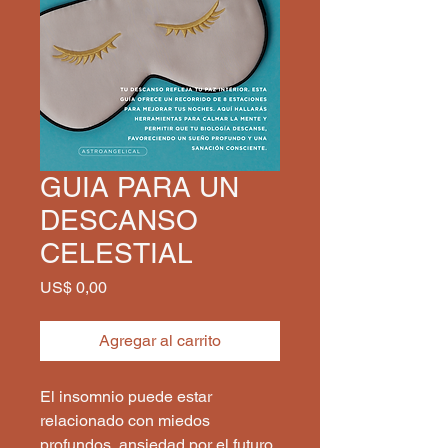
GUIA PARA UN
DESCANSO
CELESTIAL
Precio
US$ 0,00
Agregar al carrito
El insomnio puede estar
relacionado con miedos
profundos, ansiedad por el futuro