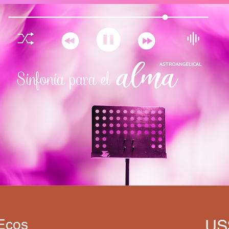
 Ecos
US