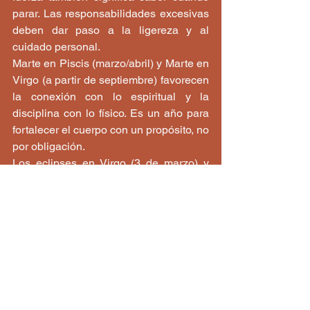
parar. Las responsabilidades excesivas 
deben dar paso a la ligereza y al 
cuidado personal.
Marte en Piscis (marzo/abril) y Marte en 
Virgo (a partir de septiembre) favorecen 
la conexión con lo espiritual y la 
disciplina con lo físico. Es un año para 
fortalecer el cuerpo con un propósito, no 
por obligación.
Los eclipses en Virgo (3 de marzo) y 
Piscis (28 de agosto) requieren prestar 
atención a la salud mental y espiritual. 
Prácticas como la respiración, la 
lectura, el silencio y el arte serán 
formas de sanación.
«No es adivinación, es preparación. 
Las estrellas te ofrecen el mapa, y tú 