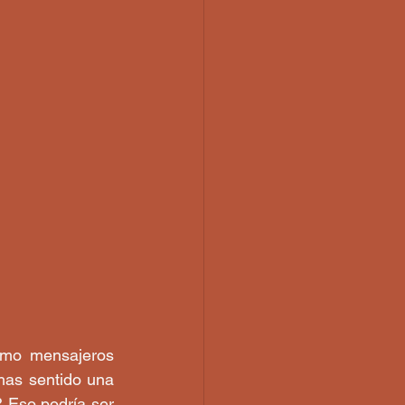
omo mensajeros 
as sentido una 
 Eso podría ser 