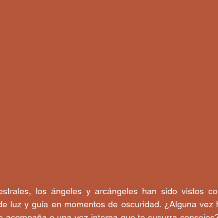
strales, los ángeles y arcángeles han sido vistos c
 de luz y guía en momentos de oscuridad. ¿Alguna vez h
te acompaña o una voz interna que te susurra consejos?