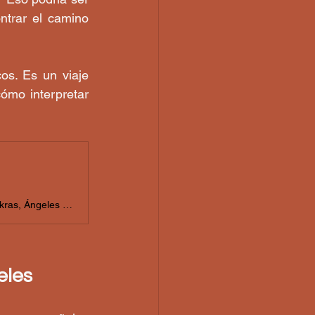
ntrar el camino 
s. Es un viaje 
ómo interpretar 
En esta Activación de la Conexión Angélical aprenderás a: 💫 Conectar Chakras, Ángeles y Arcángeles. ⚖️ Dominar las Leyes Universales para
eles