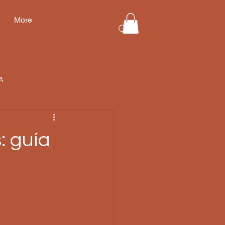
More
A
: guía