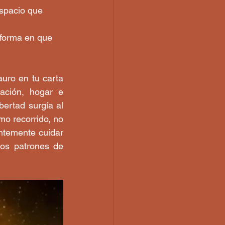
spacio que 
 forma en que 
uro en tu carta 
ación, hogar e 
ertad surgía al 
o recorrido, no 
ntemente cuidar 
jos patrones de 