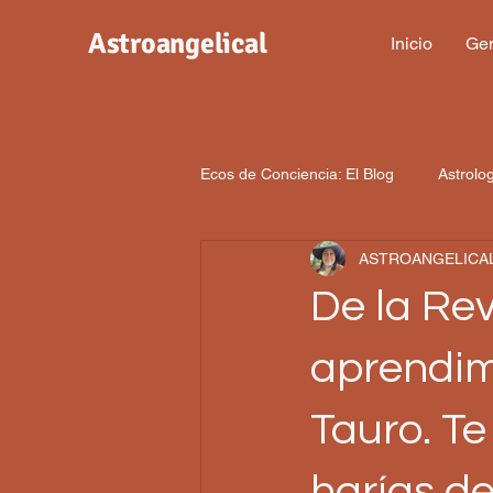
Astroangelical
Inicio
Gen
Ecos de Conciencia: El Blog
Astrolo
ASTROANGELICA
De la Re
aprendim
Tauro. T
harías d