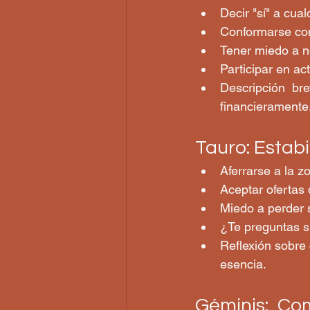
Conformarse con
Tener miedo a n
Participar en ac
Descripción br
financieramente
Tauro: Estab
Aferrarse a la z
Aceptar ofertas 
Miedo a perder 
¿Te preguntas s
Reflexión sobre
esencia.
Géminis: Co