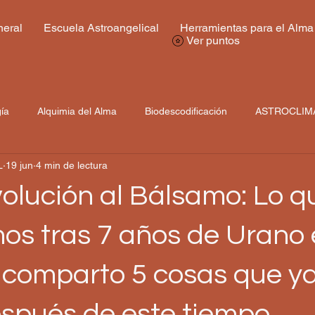
eral
Escuela Astroangelical
Herramientas para el Alma
Ver puntos
gía
Alquimia del Alma
Biodescodificación
ASTROCLIM
L
19 jun
4 min de lectura
volución al Bálsamo: Lo q
os tras 7 años de Urano
e comparto 5 cosas que y
espués de este tiempo.