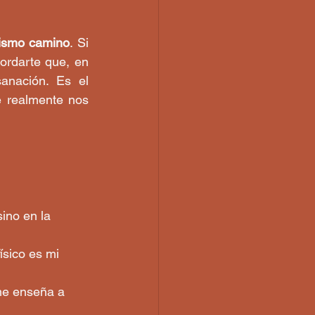
mismo camino
. Si 
rdarte que, en 
anación. Es el 
 realmente nos 
ino en la 
ísico es mi 
me enseña a 