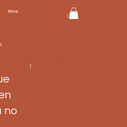
More
A
ue
 en
a no