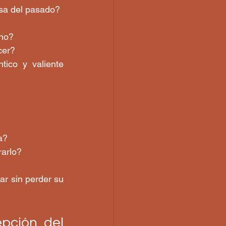
Decir "sí" a cualquier trabajo por miedo a quedarse sin dinero, ¿ya es cosa del pasado?  
no?  
er?  
ico y valiente 
a?  
arlo?  
r sin perder su 
pción del 