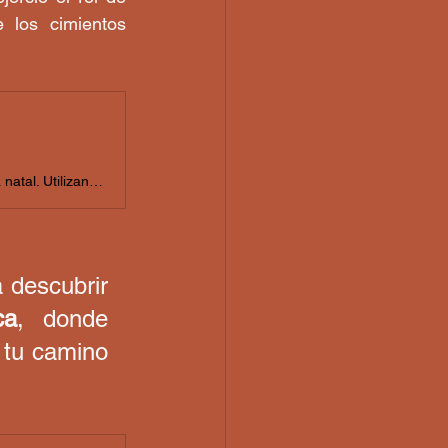
 los cimientos 
Este programa ofrece un enfoque práctico y creativo para entender tu carta natal. Utilizando la metáfora del teatro, aprenderás a ver las casas como
a descubrir 
ca
, donde 
tu camino 