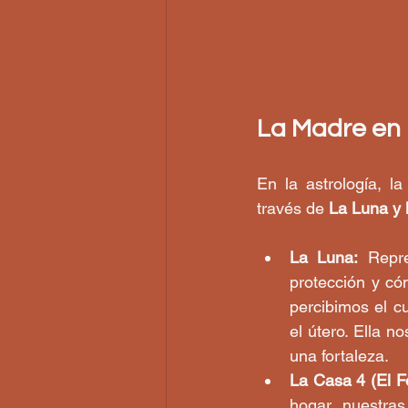
La Madre en l
En la astrología, l
través de 
La Luna y 
La Luna:
 Repre
protección y có
percibimos el 
el útero. Ella n
una fortaleza.
La Casa 4 (El F
hogar, nuestras 