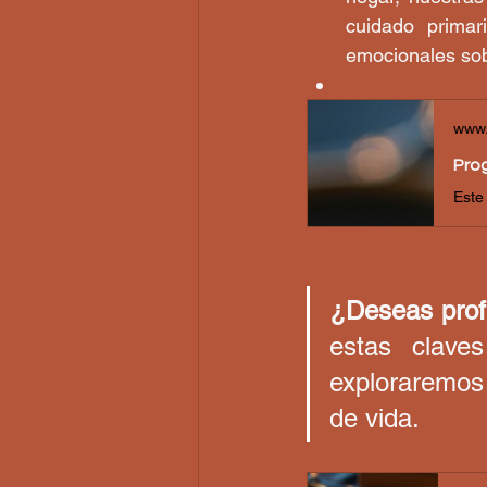
cuidado primar
emocionales sob
www.
Prog
¿Deseas prof
estas clave
exploraremos 
de vida.