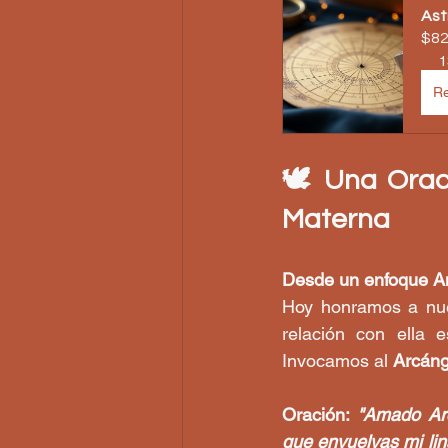
Ast
$82
1
Re
🕊️ Una Orac
Materna
Desde un enfoque An
Hoy honramos a nues
relación con ella 
Invocamos al 
Arcáng
Oración:
 "Amado Arc
que envuelvas mi lin