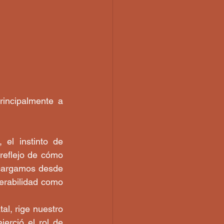
incipalmente a 
el instinto de 
reflejo de cómo 
cargamos desde 
nerabilidad como 
l, rige nuestro 
jerció el rol de 