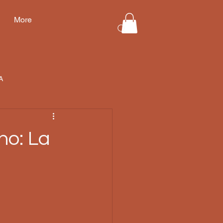
More
A
no: La