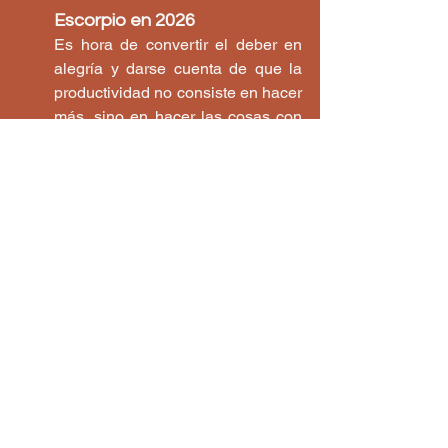
Escorpio en 2026
Es hora de convertir el deber en 
alegría y darse cuenta de que la 
productividad no consiste en hacer 
más, sino en hacer las cosas con 
un propósito. Este ciclo te enseña 
a confiar en tu intuición y tus 
instintos, incluso cuando el camino 
parece incierto.
Leer el horóscopo de Escorpio 
para 2026
Sagitario en 2026
El 2026 llega con la energía que 
más te gusta: movimiento, 
descubrimiento y libertad. El 
universo te pide que conviertas tus 