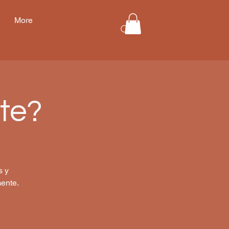
More
te?
s y
ente.