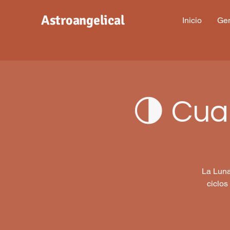
Astroangelical
Inicio
Gen
🌗 Cua
La Luna
ciclos