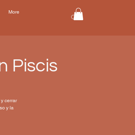
More
 Piscis
y cerrar
so y la