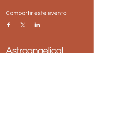
Compartir este evento
Astroangelical
1 860 333
3176
astroangelical@gmail.com
Política de Privacidad
Declaración de Accesibilidad
Términos y Condiciones
Política de Reembolso