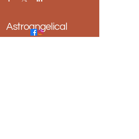
Astroangelical
1 860 333
3176
astroangelical@gmail.com
Política de Privacidad
Declaración de Accesibilidad
Términos y Condiciones
Política de Reembolso
Política de Envío
© 2035 by Astroangelical.
Powered and secured by
Wix