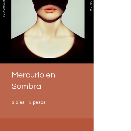
Mercurio en
Sombra
3 días
3 pasos
días
pasos
3
3